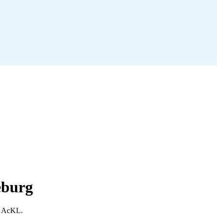
eburg
r AcKL
.