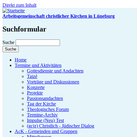
Direkt zum Inhalt
Arbeitsgemeinschaft christlicher Kirchen in Lüneburg
Suchformular
Suche
Home
Termine und Aktivitäten
Gottesdienste und Andachten
Taizé
Vorträge und Diskussionen
Konzerte
Projekte
Passionsandachten
Tag der Kirche
Theologisches Forum
Termine-Archiv
Impulse (Neu) Test
(gcjz) Christlich - Jüdischer Dialog
AcK - Gemeinden und Gruppen
Mitteilungen