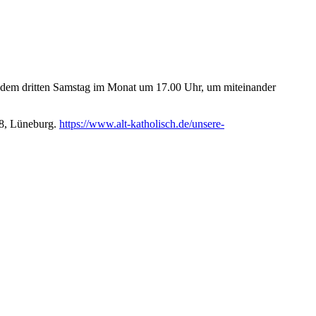
 jedem dritten Samstag im Monat um 17.00 Uhr, um miteinander
 8, Lüneburg.
https://www.alt-katholisch.de/unsere-