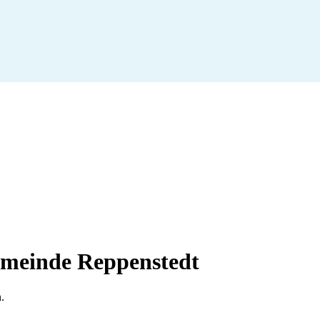
gemeinde Reppenstedt
n
.